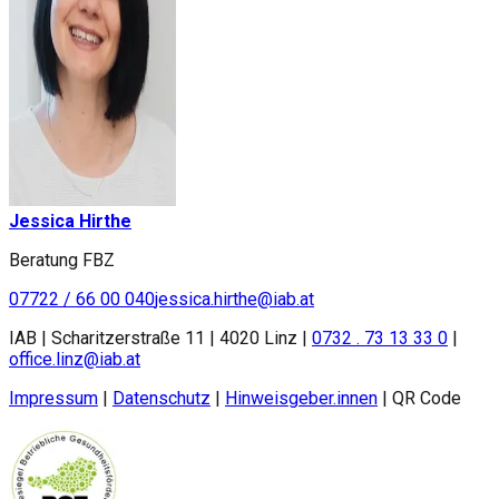
Jessica Hirthe
Beratung FBZ
07722 / 66 00 040
jessica.hirthe@iab.at
IAB | Scharitzerstraße 11 | 4020 Linz |
0732 . 73 13 33 0
|
office.linz@iab.at
Impressum
|
Datenschutz
|
Hinweisgeber.innen
|
QR Code