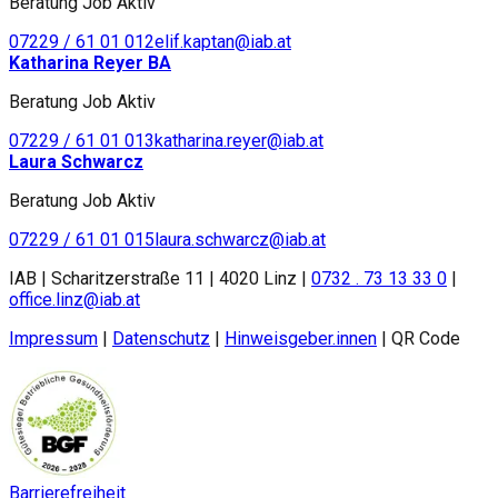
Beratung Job Aktiv
07229 / 61 01 012
elif.kaptan@iab.at
Katharina Reyer BA
Beratung Job Aktiv
07229 / 61 01 013
katharina.reyer@iab.at
Laura Schwarcz
Beratung Job Aktiv
07229 / 61 01 015
laura.schwarcz@iab.at
IAB | Scharitzerstraße 11 | 4020 Linz |
0732 . 73 13 33 0
|
office.linz@iab.at
Impressum
|
Datenschutz
|
Hinweisgeber.innen
|
QR Code
Barrierefreiheit